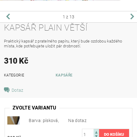
1
z 13
KAPSÁŘ PLAIN VĚTŠÍ
Praktický kapsář z pratelného papíru, který bude ozdobou každého
místa, kde potřebujete uložit pár drobností.
310 Kč
KATEGORIE
KAPSÁŘE
Dotaz
ZVOLTE VARIANTU
Barva: písková,
Na dotaz