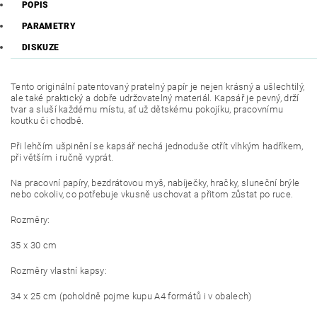
POPIS
PARAMETRY
DISKUZE
Tento originální patentovaný pratelný papír je nejen krásný a ušlechtilý,
ale také praktický a dobře udržovatelný materiál. Kapsář je pevný, drží
tvar a sluší každému místu, ať už dětskému pokojíku, pracovnímu
koutku či chodbě.
Při lehčím ušpinění se kapsář nechá jednoduše otřít vlhkým hadříkem,
při větším i ručně vyprát.
Na pracovní papíry, bezdrátovou myš, nabíječky, hračky, sluneční brýle
nebo cokoliv, co potřebuje vkusně uschovat a přitom zůstat po ruce.
Rozměry:
35 x 30 cm
Rozměry vlastní kapsy:
34 x 25 cm (poholdně pojme kupu A4 formátů i v obalech)