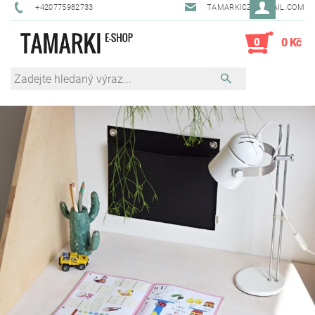
+420775982733
TAMARKICZ@GMAIL.COM
0
0 Kč