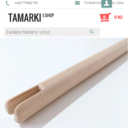
+420775982733
TAMARKICZ@GMAIL.COM
0
0 Kč