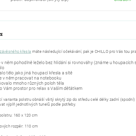
ZE
závěsného křesla
máte následující očekávání, pak je CHILLO pro Vás tou pr
 v něm pohodlně leželo bez hlídání si rovnováhy (známe u houpacích s
ilo
alo tělo jako jiná houpací křesla a sítě
se v něm pracovat na notebooku
ovalo mnoho různých poloh těla
o Vám prostor pro relax s Vaším děťátkem
í varianta polstru obnáší všitý skrytý zip do středu celé délky zadní (spodní
vat výplň jednotlivých tunelů podle potřeby.
olstru: 160 x 120 cm
ových rozpěr: 110 cm