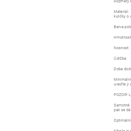
Rozměry k
Materiál:
kuličky
Barva pol
Hmotno
Nosno
Údržba: 
Doba dodá
Minimální
uveďte ji
POZOR! La
Samotné z
pak se dá 
Optimální
Křeslo je