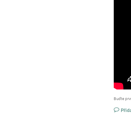
Buďte prvn
Přid