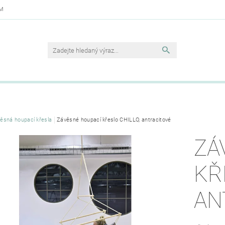
OM
ěsná houpací křesla
Závěsné houpací křeslo CHILLO, antracitové
ZÁ
KŘ
AN