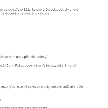
 bukové dřevo, kůže, kovové průchodky, polystyrenové
vědčeného japonského výrobce
ožnost domluvy v případě potřeby)
ropu 245 cm. Pokud bude výška Vašeho zavěšení menší,
kotvy (tmel o velké pevnosti pro dynamické zatížení). Dále
y.
an může způsobit jejich poškození.