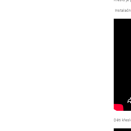
Instalačn
Děti křesl