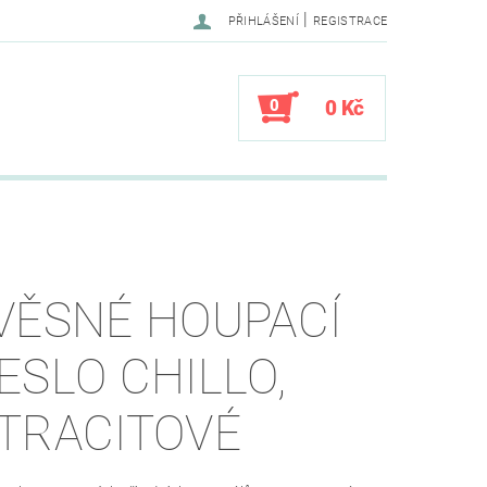
|
PŘIHLÁŠENÍ
REGISTRACE
0
0 Kč
VĚSNÉ HOUPACÍ
ESLO CHILLO,
TRACITOVÉ