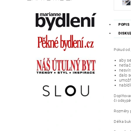
POPIS
DISKU
Pokud od
aby se
netlač
nesvír
dalo 
umožň
nabídl
Doplňovac
či odsypá
Rozměry p
Délka buk