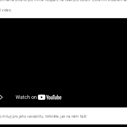
í video:
o milují pro jeho variabilitu. Mrkněte, jak na něm řádí: