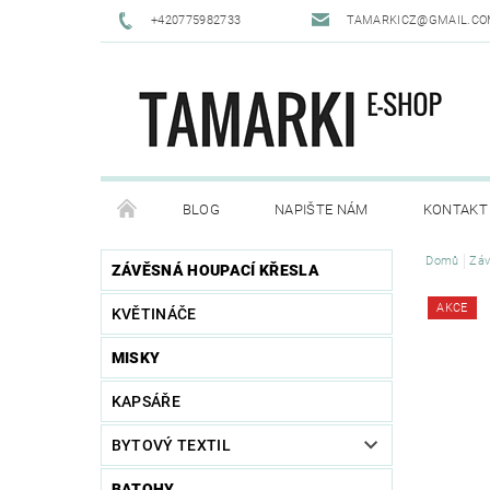
+420775982733
TAMARKICZ@GMAIL.C
BLOG
NAPIŠTE NÁM
KONTAKT
Domů
Záv
ZÁVĚSNÁ HOUPACÍ KŘESLA
AKCE
KVĚTINÁČE
MISKY
KAPSÁŘE
BYTOVÝ TEXTIL
BATOHY