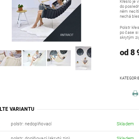
Křeslo je 
do poslední
něm necítí
nechá ble
Polstr křes
po čase s
skrytým zi
od 8 
KATEGORI
LTE VARIANTU
polstr: nedoplňovací
Skladem
polstr: doplňovací (skrytý zip)
Skladem