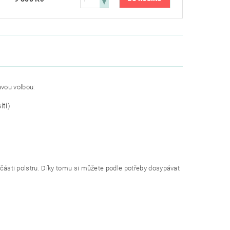
avou volbou:
ítí)
) části polstru. Díky tomu si můžete podle potřeby dosypávat