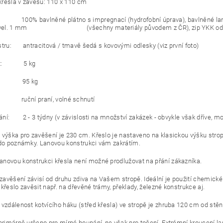
řesla v závěsu: 110 x 110 cm
 100% bavlněné plátno s impregnací (hydrofobní úprava), bavlněné lano,
 o vel. 1 mm (všechny materiály původem z ČR), zip YKK od os
stru: antracitová / tmavě šedá s kovovými odlesky (viz první foto)
st: 5 kg
st: 95 kg
ruční praní, volné schnutí
ní: 2 - 3 týdny (v závislosti na množství zakázek - obvykle však dříve, m
 výška pro zavěšení je 230 cm. Křeslo je nastaveno na klasickou výšku st
 do poznámky. Lanovou konstrukci vám zakrátím.
novou konstrukci křesla není možné prodlužovat na přání zákazníka.
avěšení závisí od druhu zdiva na Vašem stropě. Ideální je použití chemické 
křeslo zavěsit např. na dřevěné trámy, překlady, železné konstrukce aj.
 vzdálenost kotvícího háku (střed křesla) ve stropě je zhruba 120 cm od stěn
 primárně určeno pro mírné houpání, ne však pro točení. Extrémní kroucení l