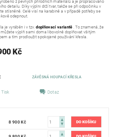
vyrobeno z pevných přírodních materiálů a je propracováno
ho detailu. Díky výplni drží tvar, takže se při odpočinku v
te stísněně. Celé visí na karabině a v případě potřeby se
skově odepnout.
la je vyráběn i v tzv.
doplňovací variantě
. To znamená, že
i můžete výplň sami doma libovolně doplňovat všitým
pem a tím prodloužit spokojené používání křesla.
900 Kč
E
ZÁVĚSNÁ HOUPACÍ KŘESLA
Tisk
Dotaz
8 900 Kč
9 800 Kč