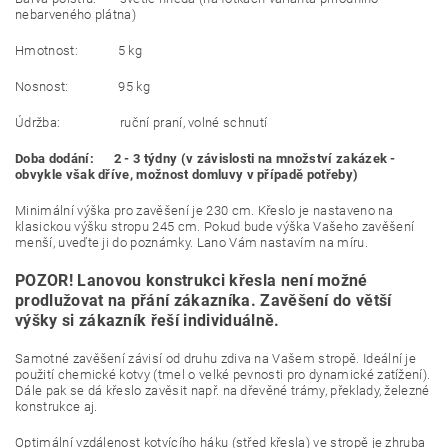
nebarveného plátna)
Hmotnost: 5 kg
Nosnost: 95 kg
Údržba: ruční praní, volné schnutí
Doba dodání: 2 - 3 týdny (v závislosti na množství zakázek -
obvykle však dříve, možnost domluvy v případě potřeby)
Minimální výška pro zavěšení je 230 cm. Křeslo je nastaveno na
klasickou výšku stropu 245 cm. Pokud bude výška Vašeho zavěšení
menší, uveďte ji do poznámky. Lano Vám nastavím na míru.
POZOR! Lanovou konstrukci křesla není možné
prodlužovat na přání zákazníka. Zavěšení do větší
výšky si zákazník řeší individuálně.
Samotné zavěšení závisí od druhu zdiva na Vašem stropě. Ideální je
použití chemické kotvy (tmel o velké pevnosti pro dynamické zatížení).
Dále pak se dá křeslo zavěsit např. na dřevěné trámy, překlady, železné
konstrukce aj.
Optimální vzdálenost kotvícího háku (střed křesla) ve stropě je zhruba