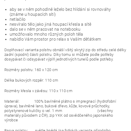
aby se v něm pohodlně leželo bez hlídání si rovnováhy
(známe u houpacích sítí)
netlačilo
nesvíralo tělo jako jiná houpací křesla a sítě
dalo se v něm pracovat na notebooku
umožňovalo mnoho různých poloh těla
nabídlo Vám prostor pro relax s Vaším děťátkem
Doplňovací varianta polstru obnáší všitý skrytý zip do středu celé délky
zadní (spodní) části polstru. Díky tomu si můžete podle potřeby
dosypávat či odsypávat výplň jednotlivých tunelů podle potřeby.
Rozměry polstru: 160 x 120 cm
Délka bukových rozpěr: 110 cm
Rozměry křesla v závěsu: 110 x 110 cm
Materiál: 100% bavlněné plátno s impregnací (hydrofobní
úprava), bavlněné lano, bukové dřevo, kůže, kovové průchodky,
polystyrenové kuličky o vel. 1 mm (všechny
materiály původem z ČR), zip YKK od osvědčeného japonského
výrobce
Barva polstru: světle hnědá (na fotkách varianta přírodního