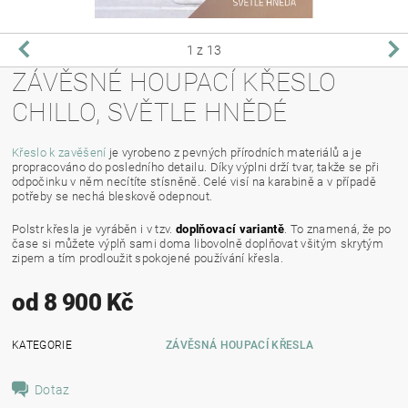
1
z 13
ZÁVĚSNÉ HOUPACÍ KŘESLO
CHILLO, SVĚTLE HNĚDÉ
Křeslo k zavěšení
je vyrobeno z pevných přírodních materiálů a je
propracováno do posledního detailu. Díky výplni drží tvar, takže se při
odpočinku v něm necítíte stísněně. Celé visí na karabině a v případě
potřeby se nechá bleskově odepnout.
Polstr křesla je vyráběn i v tzv.
doplňovací variantě
. To znamená, že po
čase si můžete výplň sami doma libovolně doplňovat všitým skrytým
zipem a tím prodloužit spokojené používání křesla.
od 8 900 Kč
KATEGORIE
ZÁVĚSNÁ HOUPACÍ KŘESLA
Dotaz