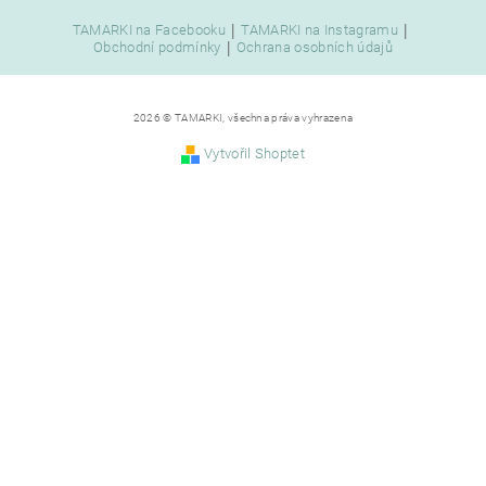
|
|
TAMARKI na Facebooku
TAMARKI na Instagramu
|
Obchodní podmínky
Ochrana osobních údajů
2026 © TAMARKI, všechna práva vyhrazena
Vytvořil Shoptet