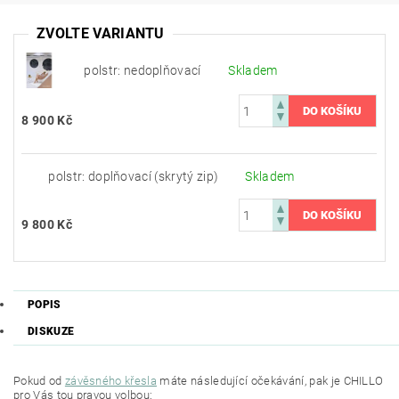
ZVOLTE VARIANTU
polstr: nedoplňovací
Skladem
8 900 Kč
polstr: doplňovací (skrytý zip)
Skladem
9 800 Kč
POPIS
DISKUZE
Pokud od
závěsného křesla
máte následující očekávání, pak je CHILLO
pro Vás tou pravou volbou: