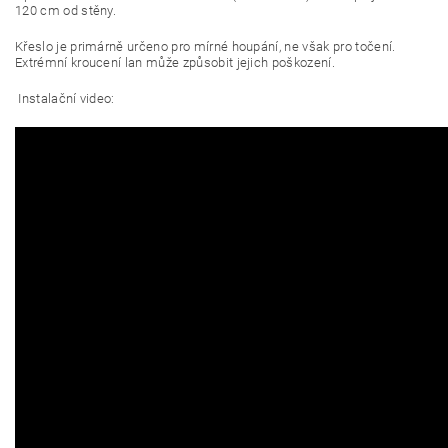
120 cm od stěny.
Křeslo je primárně určeno pro mírné houpání, ne však pro točení.
Extrémní kroucení lan může způsobit jejich poškození.
Instalační video: