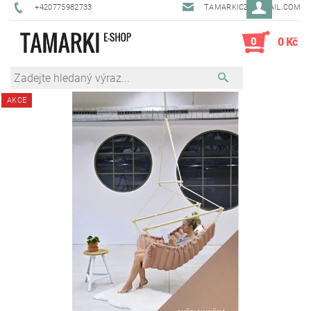
+420775982733
TAMARKICZ@GMAIL.COM
0
0 Kč
AKCE