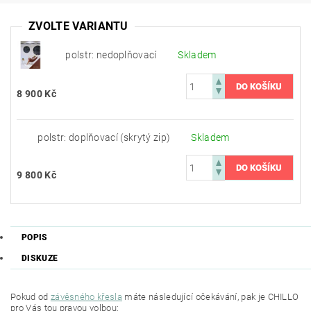
ZVOLTE VARIANTU
polstr: nedoplňovací
Skladem
8 900 Kč
polstr: doplňovací (skrytý zip)
Skladem
9 800 Kč
POPIS
DISKUZE
Pokud od
závěsného křesla
máte následující očekávání, pak je CHILLO
pro Vás tou pravou volbou: