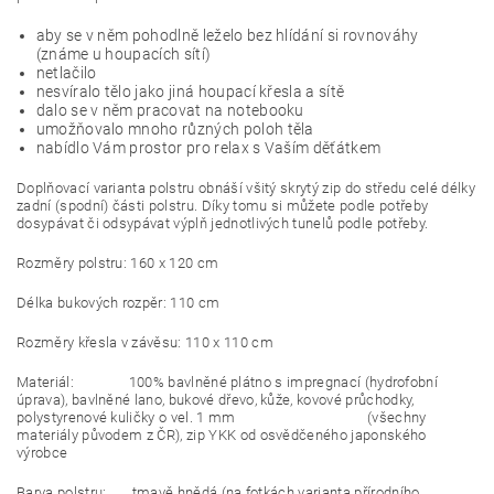
aby se v něm pohodlně leželo bez hlídání si rovnováhy
(známe u houpacích sítí)
netlačilo
nesvíralo tělo jako jiná houpací křesla a sítě
dalo se v něm pracovat na notebooku
umožňovalo mnoho různých poloh těla
nabídlo Vám prostor pro relax s Vaším děťátkem
Doplňovací varianta polstru obnáší všitý skrytý zip do středu celé délky
zadní (spodní) části polstru. Díky tomu si můžete podle potřeby
dosypávat či odsypávat výplň jednotlivých tunelů podle potřeby.
Rozměry polstru: 160 x 120 cm
Délka bukových rozpěr: 110 cm
Rozměry křesla v závěsu: 110 x 110 cm
Materiál: 100% bavlněné plátno s impregnací (hydrofobní
úprava), bavlněné lano, bukové dřevo, kůže, kovové průchodky,
polystyrenové kuličky o vel. 1 mm (všechny
materiály původem z ČR), zip YKK od osvědčeného japonského
výrobce
Barva polstru: tmavě hnědá (na fotkách varianta přírodního