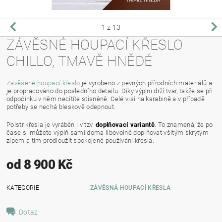
1
z 13
ZÁVĚSNÉ HOUPACÍ KŘESLO
CHILLO, TMAVĚ HNĚDÉ
Zavěšené houpací křeslo
je vyrobeno z pevných přírodních materiálů a
je propracováno do posledního detailu. Díky výplni drží tvar, takže se při
odpočinku v něm necítíte stísněně. Celé visí na karabině a v případě
potřeby se nechá bleskově odepnout.
Polstr křesla je vyráběn i v tzv.
doplňovací variantě
. To znamená, že po
čase si můžete výplň sami doma libovolně doplňovat všitým skrytým
zipem a tím prodloužit spokojené používání křesla.
od 8 900 Kč
KATEGORIE
ZÁVĚSNÁ HOUPACÍ KŘESLA
Dotaz