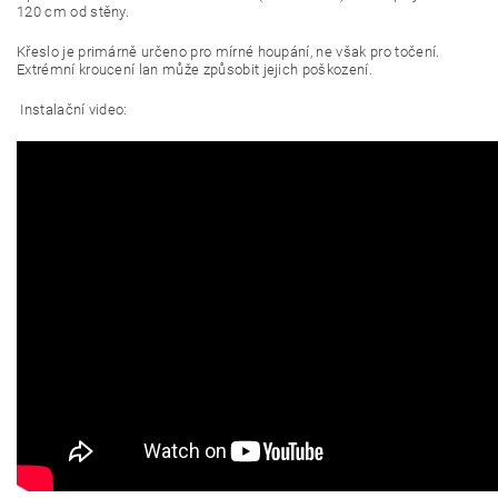
120 cm od stěny.
Křeslo je primárně určeno pro mírné houpání, ne však pro točení.
Extrémní kroucení lan může způsobit jejich poškození.
Instalační video: