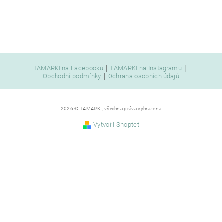
|
|
TAMARKI na Facebooku
TAMARKI na Instagramu
|
Obchodní podmínky
Ochrana osobních údajů
2026 © TAMARKI, všechna práva vyhrazena
Vytvořil Shoptet