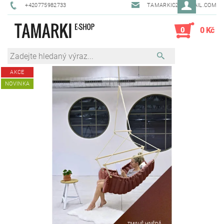
+420775982733
TAMARKICZ@GMAIL.COM
0
0 Kč
AKCE
NOVINKA