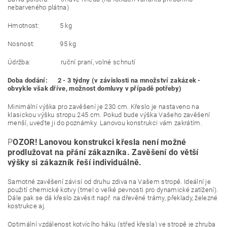
nebarveného plátna)
Hmotnost: 5 kg
Nosnost: 95 kg
Údržba: ruční praní, volné schnutí
Doba dodání: 2 - 3 týdny (v závislosti na množství zakázek -
obvykle však dříve, možnost domluvy v případě potřeby)
Minimální výška pro zavěšení je 230 cm. Křeslo je nastaveno na
klasickou výšku stropu 245 cm. Pokud bude výška Vašeho zavěšení
menší, uveďte ji do poznámky. Lanovou konstrukci vám zakrátím.
P
OZOR! Lanovou konstrukci křesla není možné
prodlužovat na přání zákazníka. Zavěšení do větší
výšky si zákazník řeší individuálně.
Samotné zavěšení závisí od druhu zdiva na Vašem stropě. Ideální je
použití chemické kotvy (tmel o velké pevnosti pro dynamické zatížení).
Dále pak se dá křeslo zavěsit např. na dřevěné trámy, překlady, železné
kostrukce aj.
Optimální vzdálenost kotvícího háku (střed křesla) ve stropě je zhruba