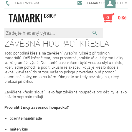
+420775982733
TAMARKICZ@GMAIL.COM
0
0 Kč
ZÁVĚSNÁ HOUPACÍ KŘESLA
Toto pohodlná křesla na zavěšení vyrábím ručně z přírodních
materiálů. Drží krásně tvar, jsou prostorná, praktická a látky mají díky
velké gramáži výdrž. Do interiéru ve vašem bytě vnesou styl a místo,
kde vládne pohodlí a pocit luxusní relaxace, i když je křeslo docela
levné. Zavěšení do stropu vašeho pokoje provedete buď pomocí
chemické kotvy, nebo na trám. Obejdete se tedy bez stojanu, který
překáží při úklidu.
Zavěšené křeslo slouží i jako fajn závěsná houpačka pro děti, ty je jako
hnízdo naprosto milují.
Proč chtít moji závěsnou houpačku?
oceníte
handmade
máte vkus