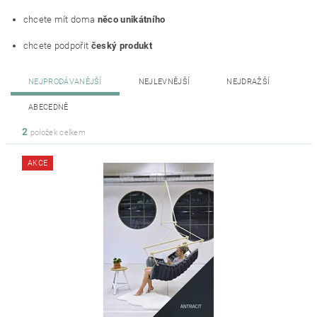
chcete mít doma
něco unikátního
chcete podpořit
český produkt
NEJPRODÁVANĚJŠÍ
NEJLEVNĚJŠÍ
NEJDRAŽŠÍ
ABECEDNĚ
2
položek celkem
AKCE